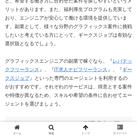
ど、希望する働き方に合わせた案件を探しやすいというメ
リットがあります。また、福利厚生プログラムも充実して
おり、エンジニアが安心して働ける環境を提供していま
す。副業として、様々な分野のグラフィックス案件に挑戦
したいと考えている方にとって、ギークスジョブは有効な
選択肢となるでしょう。
グラフィックスエンジニアの副業で稼ぐなら、『
レバテッ
クフリーランス
』、『
IT求人ナビフリーランス
』、『
ギー
クスジョブ
』といった専門のエージェントを利用するの
がおすすめです。それぞれのサービスは、得意とする案件
や特徴が異なるため、スキルや希望の条件に合わせてエー
ジェントを選びましょう。
グラフィックスエンジニア副業求人を探す
際のポイント
ホーム
検索
トップ
サイドバー