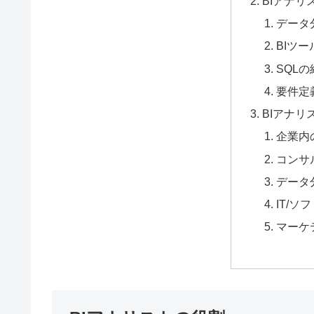
BIアナリ
データ
BIツ
SQLの
要件定
BIアナリ
企業内
コンサ
データ
IT/
マーケ