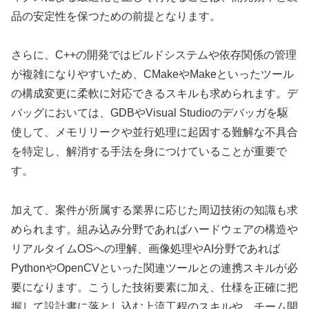
品の安定性を保つための前提となります。
さらに、C++の開発ではビルドシステムや依存関係の管理
が複雑になりやすいため、CMakeやMakeといったツール
の構成変更に柔軟に対応できるスキルも求められます。デ
バッグにおいては、GDBやVisual Studioのデバッガを駆
使して、メモリリークや並行処理に起因する難解な不具合
を特定し、解消する手法を身につけていることが重要で
す。
加えて、案件が所属する業界に応じた周辺技術の知識も求
められます。組み込み分野であればハードウェアの構造や
リアルタイムOSへの理解、画像処理やAI分野であれば
PythonやOpenCVといった関連ツールとの連携スキルが必
要になります。こうした技術要素に加え、仕様を正確に把
握して設計書に落とし込む上流工程のスキルや、チーム開