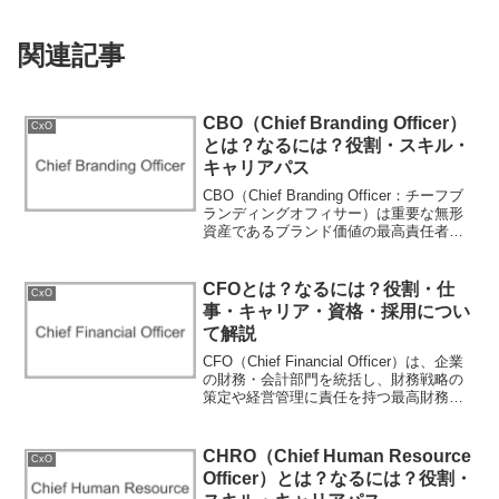
関連記事
CBO（Chief Branding Officer）
CxO
とは？なるには？役割・スキル・
キャリアパス
CBO（Chief Branding Officer：チーフブ
ランディングオフィサー）は重要な無形
資産であるブランド価値の最高責任者で
す。日本語では「最高ブランディング責
任者」と訳されます。その名の通り、マ
ーケティングとクリエイティブの両面...
CFOとは？なるには？役割・仕
CxO
事・キャリア・資格・採用につい
て解説
CFO（Chief Financial Officer）は、企業
の財務・会計部門を統括し、財務戦略の
策定や経営管理に責任を持つ最高財務責
任者です。CFOになるためには、ファイ
ナンス関連の経験を積み重ね、リーダー
シップと戦略的思考を発展させる...
CHRO（Chief Human Resource
CxO
Officer）とは？なるには？役割・