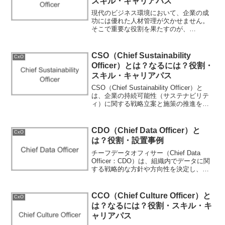
スキル・キャリアパス
現代のビジネス環境において、企業の成
功には優れた人材管理が欠かせません。
そこで重要な役割を果たすのが、
CHRO（Chief Human Resource Officer：
チーフヒューマンリソースオフィサー）
です。CHROは企業の人材戦略をリ...
CSO（Chief Sustainability
CxO
Officer）とは？なるには？役割・
スキル・キャリアパス
CSO（Chief Sustainability Officer）と
は、企業の持続可能性（サステナビリテ
ィ）に関する戦略立案と施策の推進を統
括する役職です。環境対策のプログラム
はもちろん、社会的責任や企業統治の側
面からも、人類の持続的発展に...
CDO（Chief Data Officer）と
CxO
は？役割・設置事例
チーフデータオフィサー（Chief Data
Officer：CDO）は、組織内でデータに関
する戦略的な方針や方向性を決定し、デ
ータ資産を最大限に活用する責任を持つ
役職です。データの価値が高まるなか、
金融やIT、小売、ヘルスケア業界、メデ
CCO（Chief Culture Officer）と
CxO
ィ...
は？なるには？役割・スキル・キ
ャリアパス