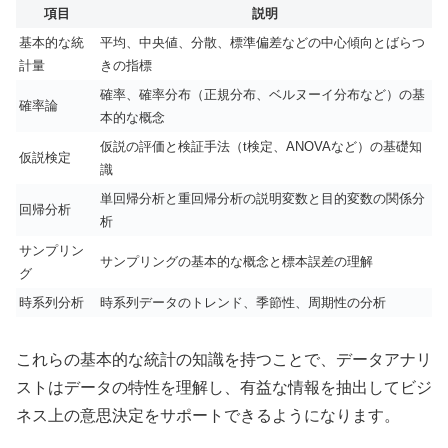
項目
説明
基本的な統
平均、中央値、分散、標準偏差などの中心傾向とばらつ
計量
きの指標
確率、確率分布（正規分布、ベルヌーイ分布など）の基
確率論
本的な概念
仮説の評価と検証手法（t検定、ANOVAなど）の基礎知
仮説検定
識
単回帰分析と重回帰分析の説明変数と目的変数の関係分
回帰分析
析
サンプリン
サンプリングの基本的な概念と標本誤差の理解
グ
時系列分析
時系列データのトレンド、季節性、周期性の分析
これらの基本的な統計の知識を持つことで、データアナリ
ストはデータの特性を理解し、有益な情報を抽出してビジ
ネス上の意思決定をサポートできるようになります。