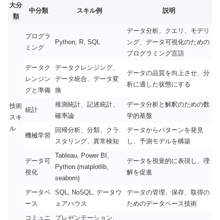
大分
中分類
スキル例
説明
類
データ分析、クエリ、モデリ
プログラ
Python, R, SQL
ング、データ可視化のための
ミング
プログラミング言語
データク
データクレンジング、
データの品質を向上させ、分
レンジン
データ統合、データ変
析に適した状態にする
グと準備
換
推測統計、記述統計、
データ分析と解釈のための数
技術
統計
確率論
学的基盤
スキ
ル
回帰分析、分類、クラ
データからパターンを発見
機械学習
スタリング、異常検知
し、予測モデルを構築
Tableau, Power BI,
データ可
データを視覚的に表現し、理
Python (matplotlib,
視化
解を促進
seaborn)
データベ
SQL, NoSQL, データウ
データの管理、保存、取得の
ース
ェアハウス
ためのデータベース技術
コミュニ
プレゼンテーション、