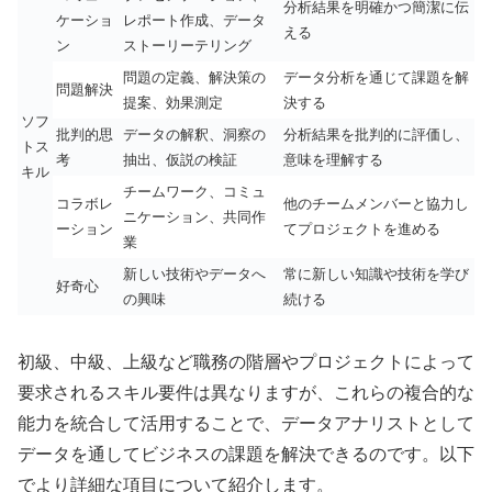
分析結果を明確かつ簡潔に伝
ケーショ
レポート作成、データ
える
ン
ストーリーテリング
問題の定義、解決策の
データ分析を通じて課題を解
問題解決
提案、効果測定
決する
ソフ
批判的思
データの解釈、洞察の
分析結果を批判的に評価し、
トス
考
抽出、仮説の検証
意味を理解する
キル
チームワーク、コミュ
コラボレ
他のチームメンバーと協力し
ニケーション、共同作
ーション
てプロジェクトを進める
業
新しい技術やデータへ
常に新しい知識や技術を学び
好奇心
の興味
続ける
初級、中級、上級など職務の階層やプロジェクトによって
要求されるスキル要件は異なりますが、これらの複合的な
能力を統合して活用することで、データアナリストとして
データを通してビジネスの課題を解決できるのです。以下
でより詳細な項目について紹介します。