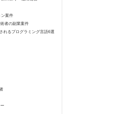
ョン案件
技術者の副業案件
されるプログラミング言語6選
者
ア
マー