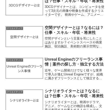
は？仕事・スキル・年収・将来性
3DCGデザイナーとは、コンピュータを使
って3次元の画像や映像を作成するクリエ
イターです。 映画やゲーム、アニメーシ
ョン、広告など、私たちの身の回りにあ
る多くのコンテンツで3DCGが使われてい
ます。クリエイターとして、想像の世界
空間デザイナーとは？なるには？
クリエイティブ
を現実に作り...
仕事・スキル・年収・将来性
空間デザインという言葉を耳にしたこと
はありますか？イベントスペースや商業
施設、宿泊施設、美術館の展示空間など
の演出を手がけ、私たちの生活を豊かに
彩る空間を生み出すのが空間デザイナー
です。空間デザイナーになるには、デザ
Unreal Engineのフリーランス事
クリエイティブ
インセンスはもちろん、空...
情｜案件の探し方・独立する方法
近年、ゲーム開発だけでなく様々な業界
で導入が進むUnreal Engineですが、組織
に属さずフリーランスとして独立するこ
とは可能なのでしょうか。優れたグラフ
ィック表現力を持つこのツールは、コン
シューマーゲームやスマートフォンアプ
シナリオライターとは？なるに
クリエイティブ
リの開発現...
は？仕事・スキル・年収・将来性
シナリオライターとは、映画やドラマ、
アニメ、ゲームなどの物語を構成し、文
章で表現する仕事をする人のことです。