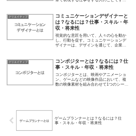
いわば、物語の設計図を作成する建築家
のような存在と言えるでしょう。シナリ
オライターは、単にストーリーを思いつ
コミュニケーションデザイナーと
クリエイティブ
くだけでなく、そのストー...
は？なるには？仕事・スキル・年
収・将来性
視覚的な意匠を用いて、人々の心を動か
し、行動を促す。コミュニケーションデ
ザイナーは、デザインを通じて、企業や
ブランドの価値を最大限に引き出す仕事
です。この記事では、そんなコミュニケ
ーションデザイナーの具体的な仕事内
コンポジターとは？なるには？仕
クリエイティブ
容、求められるスキル、年収...
事・スキル・年収・将来性
コンポジターとは、映画やアニメーショ
ン、ゲームなどの映像作品において、複
数の映像素材を組み合わせて1つのシーン
を作り上げる専門家です。デジタル技術
の発展により、その重要性と需要が高ま
っています。本記事では、コンポジター
になるための方法、必要...
ゲームプランナーとは？なるには？仕
事・スキル・年収・将来性