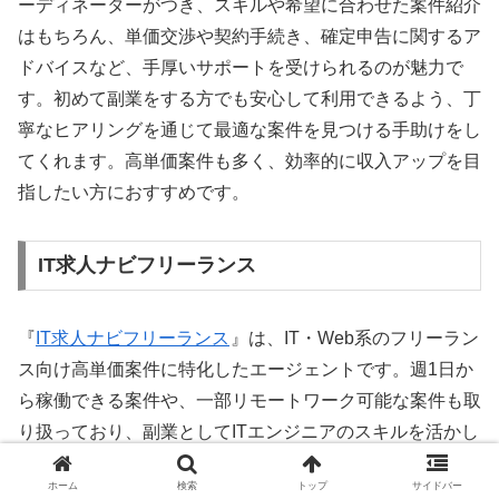
ーディネーターがつき、スキルや希望に合わせた案件紹介
はもちろん、単価交渉や契約手続き、確定申告に関するア
ドバイスなど、手厚いサポートを受けられるのが魅力で
す。初めて副業をする方でも安心して利用できるよう、丁
寧なヒアリングを通じて最適な案件を見つける手助けをし
てくれます。高単価案件も多く、効率的に収入アップを目
指したい方におすすめです。
IT求人ナビフリーランス
『
IT求人ナビフリーランス
』は、IT・Web系のフリーラン
ス向け高単価案件に特化したエージェントです。週1日か
ら稼働できる案件や、一部リモートワーク可能な案件も取
り扱っており、副業としてITエンジニアのスキルを活かし
たい方に適しています。大手企業や有名ベンチャー企業の
ホーム
検索
トップ
サイドバー
案件が多く、最先端技術に触れる機会も豊富です。経験豊