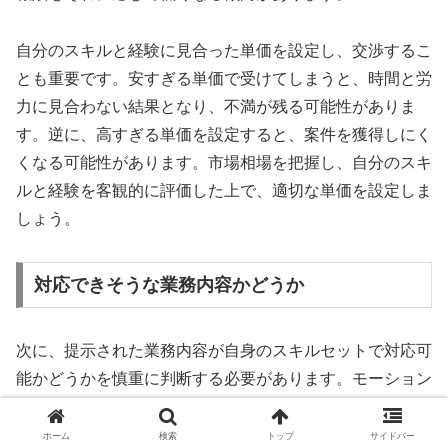
自分のスキルと経験に見合った単価を設定し、交渉するこ
とも重要です。安すぎる単価で受けてしまうと、時間と労
力に見合わない結果となり、不満が残る可能性がありま
す。逆に、高すぎる単価を設定すると、案件を獲得しにく
くなる可能性があります。市場相場を把握し、自分のスキ
ルと経験を客観的に評価した上で、適切な単価を設定しま
しょう。
対応できそうな業務内容かどうか
次に、提示された業務内容が自身のスキルセットで対応可
能かどうかを慎重に判断する必要があります。モーション
デザインの分野は幅広く、2Dアニメーション、3Dアニメ
ーション、モーショングラフィックス、UI/UXアニメーシ
ホーム
検索
トップ
サイドバー