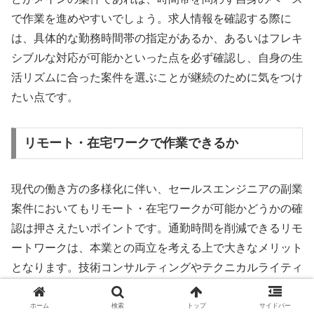
で作業を進めやすいでしょう。求人情報を確認する際に
は、具体的な勤務時間帯の指定があるか、あるいはフレキ
シブルな対応が可能かといった点を必ず確認し、自身の生
活リズムに合った案件を選ぶことが継続のために気をつけ
たい点です。
リモート・在宅ワークで作業できるか
現代の働き方の多様化に伴い、セールスエンジニアの副業
案件においてもリモート・在宅ワークが可能かどうかの確
認は押さえたいポイントです。通勤時間を削減できるリモ
ートワークは、本業との両立を考える上で大きなメリット
となります。技術コンサルティングやテクニカルライティ
ング、オンラインでのデモンストレーションなどは、場所
を選ばずに実施しやすい業務です。多くの企業がリモート
ホーム
検索
トップ
サイドバー