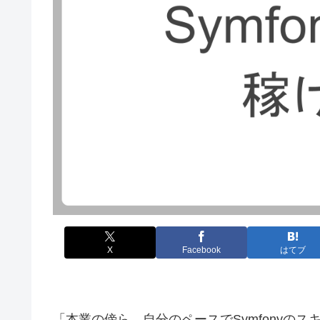
X
Facebook
はてブ
「本業の傍ら、自分のペースでSymfonyのス