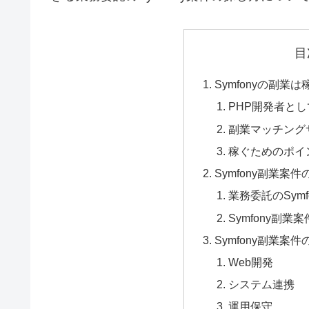
目
Symfonyの副業
PHP開発者として
副業マッチング
稼ぐためのポイ
Symfony副業
業務委託のSym
Symfony副業
Symfony副業案
Web開発
システム連携
運用保守