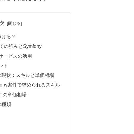
次
は稼げる？
の強みとSymfony
サービスの活用
ント
案件の現状：スキルと単価相場
fony案件で求められるスキル
案件の単価相場
件の種類