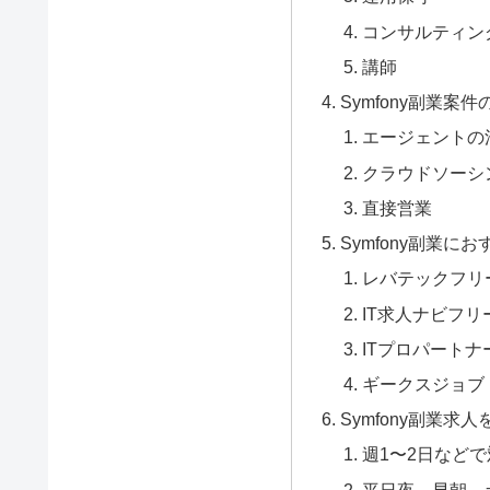
コンサルティン
講師
Symfony副業案
エージェントの
クラウドソーシ
直接営業
Symfony副業に
レバテックフリ
IT求人ナビフリ
ITプロパートナ
ギークスジョブ
Symfony副業求
週1〜2日など
平日夜、早朝、