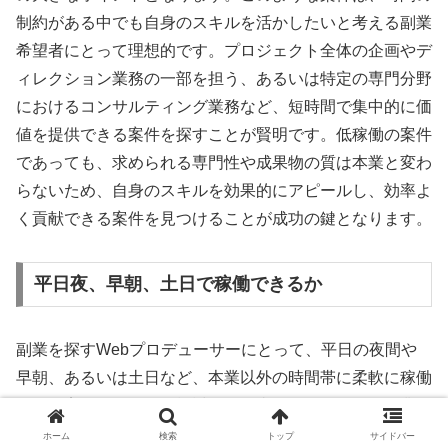
制約がある中でも自身のスキルを活かしたいと考える副業
希望者にとって理想的です。プロジェクト全体の企画やデ
ィレクション業務の一部を担う、あるいは特定の専門分野
におけるコンサルティング業務など、短時間で集中的に価
値を提供できる案件を探すことが賢明です。低稼働の案件
であっても、求められる専門性や成果物の質は本業と変わ
らないため、自身のスキルを効果的にアピールし、効率よ
く貢献できる案件を見つけることが成功の鍵となります。
平日夜、早朝、土日で稼働できるか
副業を探すWebプロデューサーにとって、平日の夜間や
早朝、あるいは土日など、本業以外の時間帯に柔軟に稼働
できる案件であるかは検討したい事項です。多くの企業で
は、副業人材に対して柔軟な働き方を求めており、時間や
ホーム
検索
トップ
サイドバー