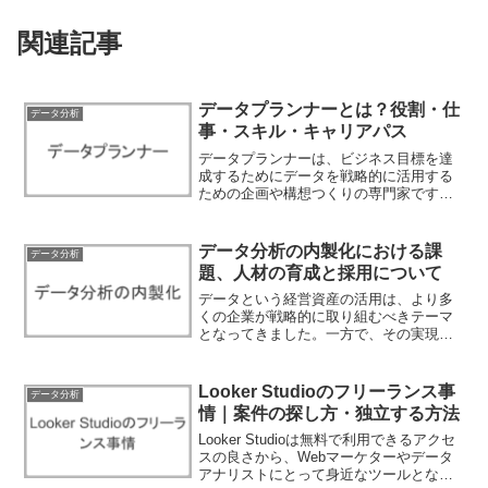
関連記事
データプランナーとは？役割・仕
データ分析
事・スキル・キャリアパス
データプランナーは、ビジネス目標を達
成するためにデータを戦略的に活用する
ための企画や構想つくりの専門家です。
実務においてデータを収集、整理、解析
する計画を立案し、組織に価値をもたら
す仕組みを提案します。その役割は多岐
データ分析の内製化における課
データ分析
にわたり、データ分析手法...
題、人材の育成と採用について
データという経営資産の活用は、より多
くの企業が戦略的に取り組むべきテーマ
となってきました。一方で、その実現に
はいくつかの課題が存在します。例え
ば、組織内でデータ分析を担当する人材
の育成や、継続的な組織体制の見直しに
Looker Studioのフリーランス事
データ分析
は専門的なノウハウが必要と...
情｜案件の探し方・独立する方法
Looker Studioは無料で利用できるアクセ
スの良さから、Webマーケターやデータ
アナリストにとって身近なツールとなっ