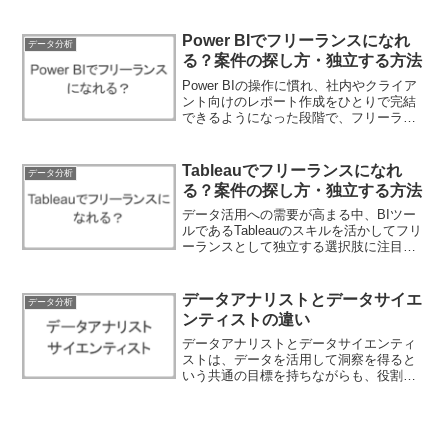
ています。この操作スキルを主軸に据え
てフリーランスとして独立し、場所や時
間に縛られない働き方を実現したいと考
Power BIでフリーランスになれ
データ分析
える技術...
る？案件の探し方・独立する方法
Power BIの操作に慣れ、社内やクライア
ント向けのレポート作成をひとりで完結
できるようになった段階で、フリーラン
スとしての独立を現実的なキャリアパス
として検討し始める方は少なくありませ
ん。しかし、技術力があることと、個人
Tableauでフリーランスになれ
データ分析
事業主として案件...
る？案件の探し方・独立する方法
データ活用への需要が高まる中、BIツー
ルであるTableauのスキルを活かしてフリ
ーランスとして独立する選択肢に注目が
集まっています。エンジニアやコンサル
タントとしてのキャリアパスを設計する
際、「今の実務経験で独立できるのか」
データアナリストとデータサイエ
データ分析
「どのように案...
ンティストの違い
データアナリストとデータサイエンティ
ストは、データを活用して洞察を得ると
いう共通の目標を持ちながらも、役割と
スキルにおいて異なる特徴を持っていま
す。データアナリストはデータ分析を中
心に、ビジネス上の課題解決に役立つ情
報を提供する役割を果たし...