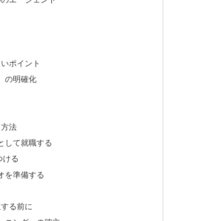
たいポイント
）の明確化
る方法
として就職する
つける
オを準備する
立する前に