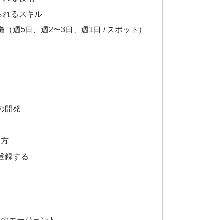
られるスキル
週5日、週2〜3日、週1日 / スポット）
の開発
し方
登録する
めのエージェント