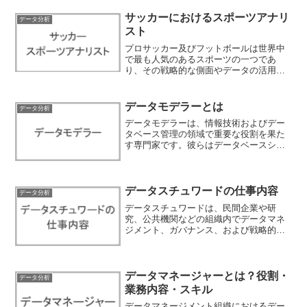
サッカーにおけるスポーツアナリ
データ分析
スト
プロサッカー及びフットボールは世界中
で最も人気のあるスポーツの一つであ
り、その戦略的な側面やデータの活用が
ますます重要視されています。サッカー
チーム運営者や指導者たちは、試合の勝
利に向けてデータ重視のアプローチを採
データモデラーとは
データ分析
用し、成果を最大化するため...
データモデラーは、情報技術およびデー
タベース管理の領域で重要な役割を果た
す専門家です。彼らはデータベースシス
テムの設計段階において、データの構造
や関連性を定義し、ビジネス要件やシス
テムの目標に基づいてデータモデルを作
成します。データモデルは...
データスチュワードの仕事内容
データ分析
データスチュワードは、民間企業や研
究、公共機関などの組織内でデータマネ
ジメント、ガバナンス、および戦略的な
データ活用の推進を担当する職業です。
彼らはデータの品質向上、データプロセ
スの設計、セキュリティの確保など、さ
まざまな業務を担当します。...
データマネージャーとは？役割・
データ分析
業務内容・スキル
データマネージメント組織におけるデー