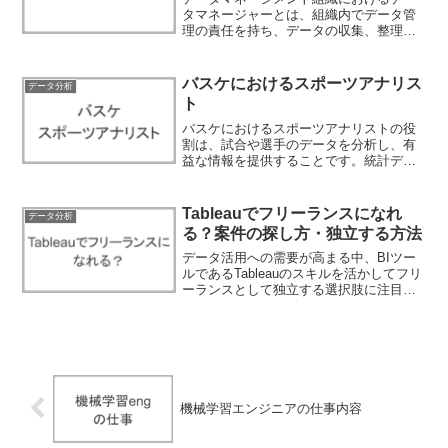
タマネージャーとは、組織内でデータ管
理の責任を持ち、データの収集、整理、
保存、品質管理、活用などを担当する役
職です。データマネージャーはデータに
関する戦略的な計画の策定や実行、デー
バスケにおけるスポーツアナリス
データ分析
タ活用によるビジネス価値...
ト
バスケにおけるスポーツアナリストの役
割は、試合や選手のデータを分析し、有
益な情報を提供することです。統計デー
タや動画を分析し、選手個々のパフォー
マンスやチームの戦術に関する情報を明
らかにします。また、相手チームの強み
Tableauでフリーランスになれ
データ分析
や弱点を特定し、戦略的な...
る？案件の探し方・独立する方法
データ活用への需要が高まる中、BIツー
ルであるTableauのスキルを活かしてフリ
ーランスとして独立する選択肢に注目が
集まっています。エンジニアやコンサル
タントとしてのキャリアパスを設計する
際、「今の実務経験で独立できるのか」
「どのように案...
機械学習エンジニアの仕事内容