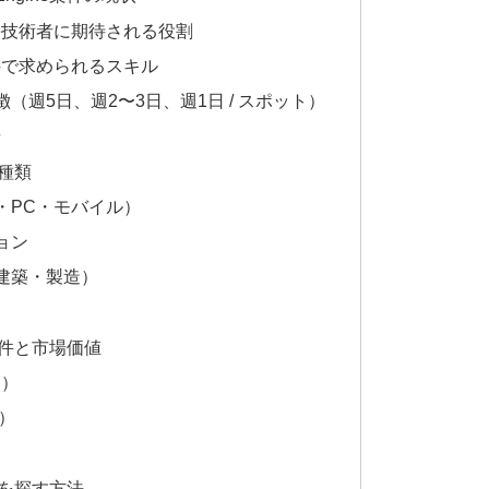
gine技術者に期待される役割
e案件で求められるスキル
週5日、週2〜3日、週1日 / スポット）
場
の種類
・PC・モバイル）
ョン
建築・製造）
e案件と市場価値
ー）
）
案件を探す方法